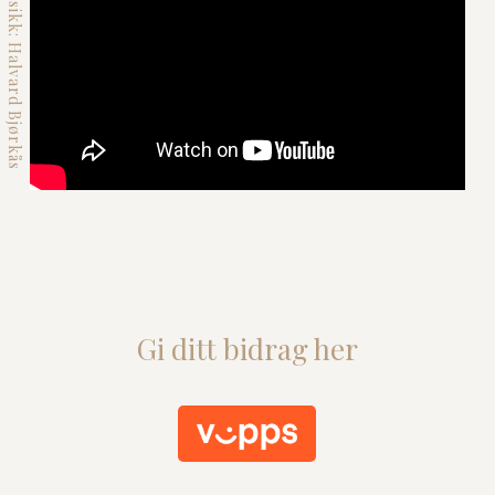
Film og musikk: Halvard Bjørkås
Gi ditt bidrag her