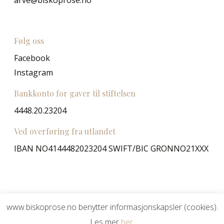
arve@biskoprose.no
Følg oss
Facebook
Instagram
Bankkonto for gaver til stiftelsen
4448.20.23204
Ved overføring fra utlandet
IBAN NO4144482023204 SWIFT/BIC GRONNO21XXX
www.biskoprose.no benytter informasjonskapsler (cookies).
Les mer
her.