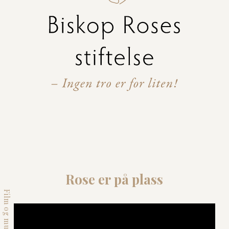
Rose
er
på
plass