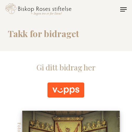
Skip
Men
to
Close
main
Menu
content
Takk for bidraget
Gi ditt bidrag her